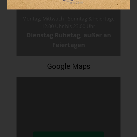
Öffnungszeiten
Montag, Mittwoch - Sonntag & Feiertage
12.00 Uhr bis 23.00 Uhr
Dienstag Ruhetag, außer an
Feiertagen
Google Maps