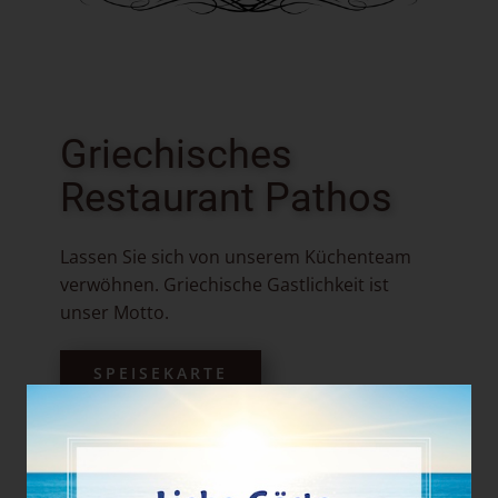
Griechisches
Restaurant Pathos
Lassen Sie sich von unserem Küchenteam
verwöhnen. Griechische Gastlichkeit ist
unser Motto.
SPEISEKARTE